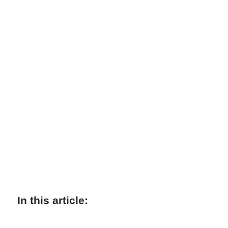
In this article: