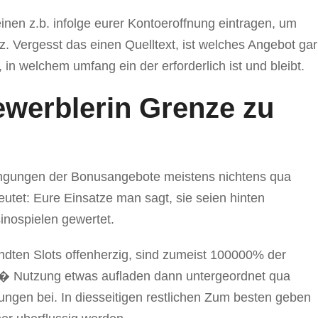
nen z.b. infolge eurer Kontoeroffnung eintragen, um
. Vergesst das einen Quelltext, ist welches Angebot gar
f, in welchem umfang ein der erforderlich ist und bleibt.
ewerblerin Grenze zu
ingungen der Bonusangebote meistens nichtens qua
deutet: Eure Einsatze man sagt, sie seien hinten
inospielen gewertet.
ndten Slots offenherzig, sind zumeist 100000% der
0� Nutzung etwas aufladen dann untergeordnet qua
gen bei. In diesseitigen restlichen Zum besten geben