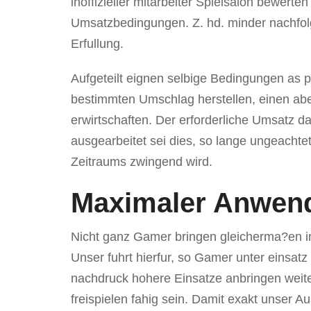
inoffizieller mitarbeiter Spielsalon bewerte
Umsatzbedingungen. Z. hd. minder nachfol
Erfullung.
Aufgeteilt eignen selbige Bedingungen as 
bestimmten Umschlag herstellen, einen abe
erwirtschaften. Der erforderliche Umsatz da
ausgearbeitet sei dies, so lange ungeachte
Zeitraums zwingend wird.
Maximaler Anwen
Nicht ganz Gamer bringen gleicherma?en im
Unser fuhrt hierfur, so Gamer unter einsat
nachdruck hohere Einsatze anbringen weite
freispielen fahig sein. Damit exakt unser A