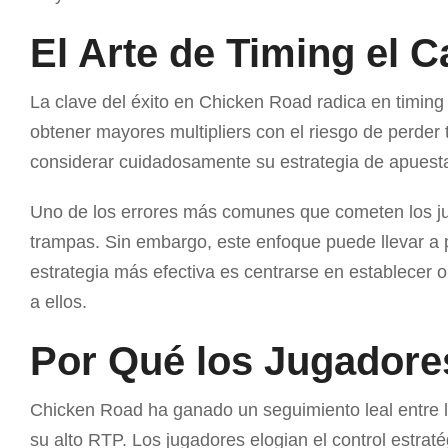
El Arte de Timing el 
La clave del éxito en Chicken Road radica en timing
obtener mayores multipliers con el riesgo de perder
considerar cuidadosamente su estrategia de apuestas
Uno de los errores más comunes que cometen los jug
trampas. Sin embargo, este enfoque puede llevar a
estrategia más efectiva es centrarse en establecer 
a ellos.
Por Qué los Jugador
Chicken Road ha ganado un seguimiento leal entre 
su alto RTP. Los jugadores elogian el control estrat