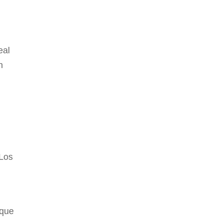
eal
n
 Los
 que