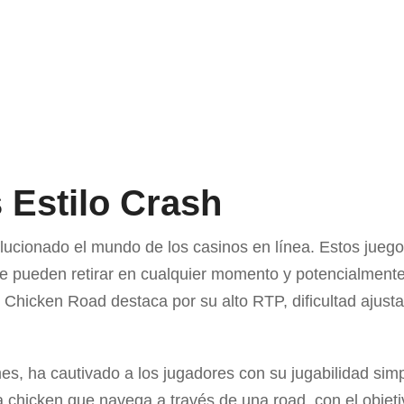
 Estilo Crash
olucionado el mundo de los casinos en línea. Estos jueg
de pueden retirar en cualquier momento y potencialment
Chicken Road destaca por su alto RTP, dificultad ajusta
es, ha cautivado a los jugadores con su jugabilidad sim
 chicken que navega a través de una road, con el objeti