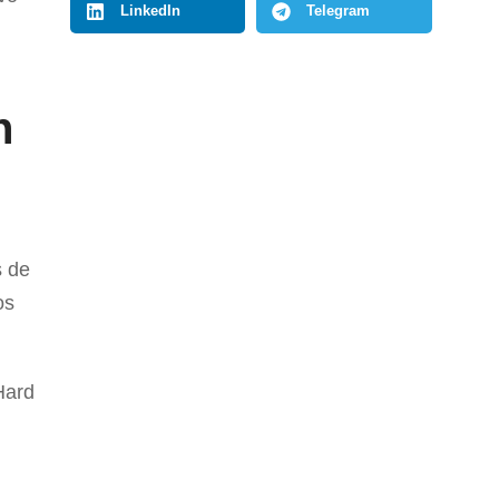
LinkedIn
Telegram
n
s de
os
Hard