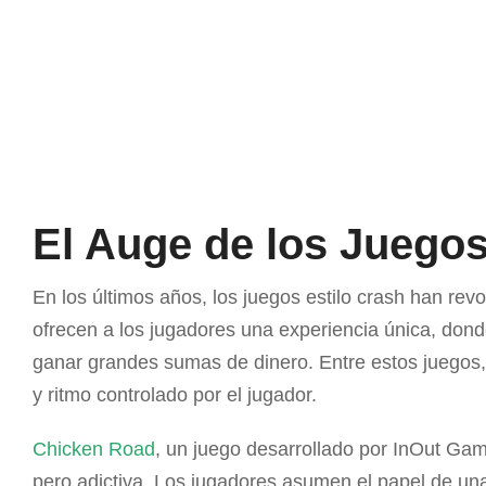
El Auge de los Juegos
En los últimos años, los juegos estilo crash han rev
ofrecen a los jugadores una experiencia única, don
ganar grandes sumas de dinero. Entre estos juegos, 
y ritmo controlado por el jugador.
Chicken Road
, un juego desarrollado por InOut Gam
pero adictiva. Los jugadores asumen el papel de una