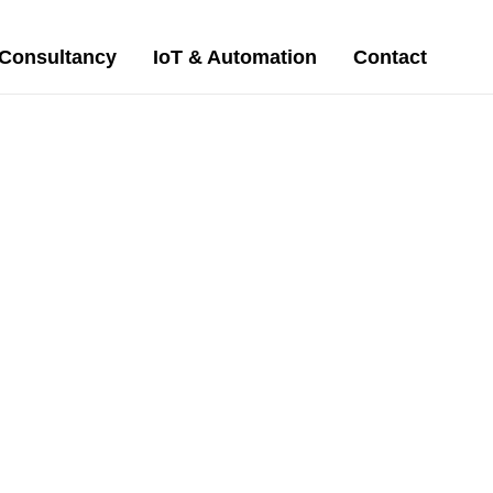
Consultancy
IoT & Automation
Contact